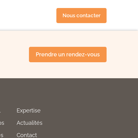
Nous contacter
Prendre un rendez-vous
l
Expertise
os
Actualités
es
Contact